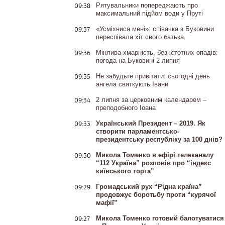
09:38
Рятувальники попереджають про
максимальний підйом води у Пруті
09:37
«Усміхнися мені»: співачка з Буковини
переспівала хіт свого батька
09:36
Мінлива хмарність, без істотних опадів:
погода на Буковині 2 липня
09:35
Не забудьте привітати: сьогодні день
ангела святкують Івани
09:34
2 липня за церковним календарем –
преподобного Іоана
09:33
Український Президент – 2019. Як
створити парламентсько-
президентську республіку за 100 днів?
09:30
Микола Томенко в ефірі телеканалу
“112 Україна” розповів про “індекс
київського торта”
09:29
Громадський рух “Рідна країна”
продовжує боротьбу проти “курячої
мафії”
09:27
Микола Томенко готовий балотуватися