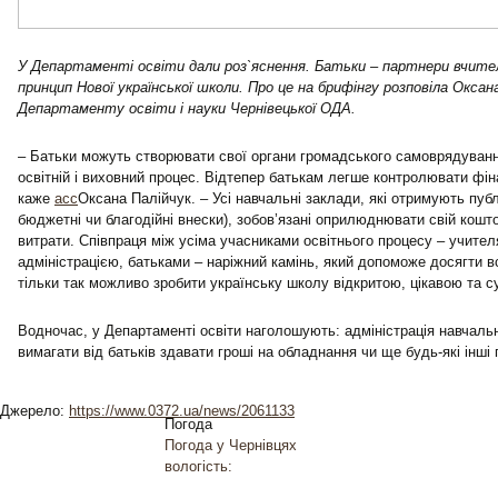
У Департаменті освіти дали роз`яснення. Батьки – партнери вчите
принцип Нової української школи. Про це на брифінгу розповіла Оксан
Департаменту освіти і науки Чернівецької ОДА.
– Батьки можуть створювати свої органи громадського самоврядуванн
освітній і виховний процес. Відтепер батькам легше контролювати фін
каже
асс
Оксана Палійчук. – Усі навчальні заклади, які отримують публ
бюджетні чи благодійні внески), зобов’язані оприлюднювати свій кошт
витрати. Співпраця між усіма учасниками освітнього процесу – учител
адміністрацією, батьками – наріжний камінь, який допоможе досягти вс
тільки так можливо зробити українську школу відкритою, цікавою та 
Водночас, у Департаменті освіти наголошують: адміністрація навчаль
вимагати від батьків здавати гроші на обладнання чи ще будь-які інші
Джерело:
https://www.0372.ua/news/2061133
Погода
Погода у
Чернівцях
вологість: