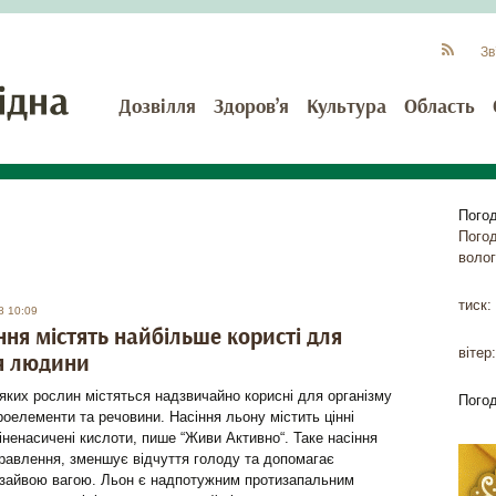
Зв
Дозвілля
Здоров’я
Культура
Область
Пого
Пого
волог
тиск:
8 10:09
іння містять найбільше користі для
вітер:
я людини
еяких рослин містяться надзвичайно корисні для організму
Пого
оелементи та речовини. Насіння льону містить цінні
іненасичені кислоти, пише “Живи Активно“. Таке насіння
равлення, зменшує відчуття голоду та допомагає
з зайвою вагою. Льон є надпотужним протизапальним