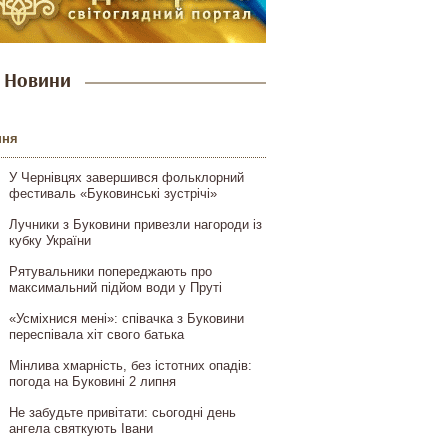
Новини
пня
У Чернівцях завершився фольклорний
фестиваль «Буковинські зустрічі»
Лучники з Буковини привезли нагороди із
кубку України
Рятувальники попереджають про
максимальний підйом води у Пруті
«Усміхнися мені»: співачка з Буковини
переспівала хіт свого батька
Мінлива хмарність, без істотних опадів:
погода на Буковині 2 липня
Не забудьте привітати: сьогодні день
ангела святкують Івани