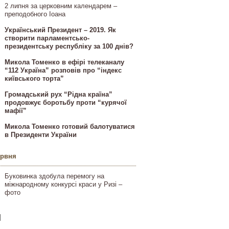
2 липня за церковним календарем –
преподобного Іоана
Український Президент – 2019. Як
створити парламентсько-
президентську республіку за 100 днів?
Микола Томенко в ефірі телеканалу
“112 Україна” розповів про “індекс
київського торта”
Громадський рух “Рідна країна”
продовжує боротьбу проти “курячої
мафії”
Микола Томенко готовий балотуватися
в Президенти України
ервня
Буковинка здобула перемогу на
міжнародному конкурсі краси у Ризі –
фото
]