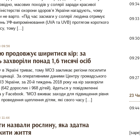
09:34
дповідно, масових походів у солярії заради красивої
іністерстві охорони здоров’я України нагадують, чому
и не варто. «Під час засмаги у солярії людина отримує
09:33
ень УФ-випромінювання (UVA та UVB) протягом короткого
су, тому […]
09:30
8 09:56
ю продовжує ширитися кір: за
09:29
 захворіли понад 1,6 тисячі осіб
 в Україні триває, тому МОЗ закликає регіони посилити
кцинації. За оперативними даними Центру громадського
09:27
З України, за 20-й тиждень 2018 року на кір захворіли
(642 дорослих і 968 дітей), йдеться у повідомленні
а у Facebook. “МОЗ вживає заходи для підвищення рівня
23 Ч
та проведення щеплення дітям, які свого часу […]
09:44
 11:44
ги назвали рослину, яка здатна
жити життя
[sape