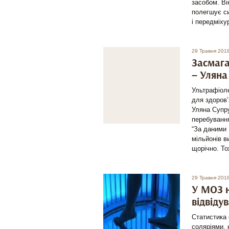
засобом. Ві
полегшує си
і передміху
29 Травня 201
Засмага
– Уляна
Ультрафіол
для здоров’
Уляна Супру
перебування
“За даними 
мільйонів в
щорічно. То
29 Травня 201
У МОЗ н
відвіду
Статистика 
соляріями, 