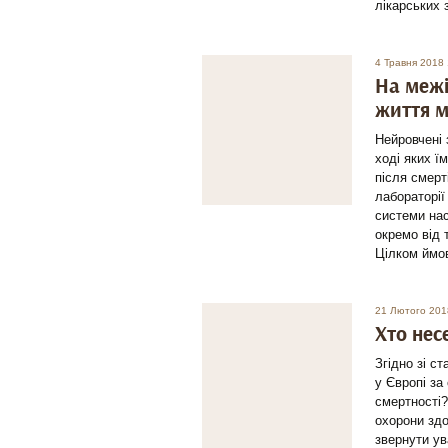
лікарських 
4 Травня 2018 
На межі
життя м
Нейровчені 
ході яких ї
після смерт
лабораторії
системи нас
окремо від 
Цілком ймов
21 Лютого 201
Хто нес
Згідно зі с
у Європі за
смертності?
охорони здо
звернути ув