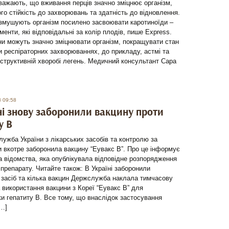
важають, що вживання перців значно зміцнює організм,
го стійкість до захворювань та здатність до відновлення.
 змушують організм посилено засвоювати каротиноїди –
гменти, які відповідальні за колір плодів, пише Express.
ни можуть значно зміцнювати організм, покращувати стан
и респіраторних захворюваннях, до прикладу, астмі та
бструктивній хворобі легень. Медичний консультант Сара
8 09:58
ні знову заборонили вакцину проти
у B
ужба України з лікарських засобів та контролю за
 вкотре заборонила вакцину “Еувакс В”. Про це інформує
 відомства, яка опублікувала відповідне розпорядження
препарату. Читайте також: В Україні заборонили
засіб та кілька вакцин Держслужба наклала тимчасову
 використання вакцини з Кореї “Еувакс В” для
и гепатиту B. Все тому, що внаслідок застосування
[…]