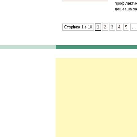
профілактик
дешевша за 
Сторінка 1 з 10
1
2
3
4
5
...