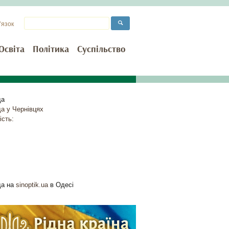
’язок
Освіта
Політика
Суспільство
да
да у
Чернівцях
ість:
да на
sinoptik.ua
в Одесі