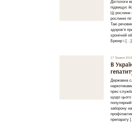
Дієтологи в
підвищує йо
Ці рослини
рослинні пі
Такі речови
здоров’я пр
хронічній о
Брюер і […]
17 Травня 201
В Украї
гепатит
Державна сл
наркотиками
прес-служба
щодо цього 
популярний 
заборону на
профілактик
препарату 