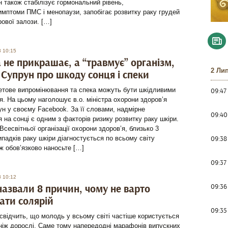
н також стабілізує гормональний рівень,
мптоми ПМС і менопаузи, запобігає розвитку раку грудей
рової залози. […]
8 10:15
 не прикрашає, а “травмує” організм,
2 Ли
 Супрун про шкоду сонця і спеки
етове випромінювання та спека можуть бути шкідливими
09:47
я. На цьому наголошує в.о. міністра охорони здоров’я
н у своєму Facebook. За її словами, надмірне
09:40
 на сонці є одним з факторів ризику розвитку раку шкіри.
Всесвітньої організації охорони здоров’я, близько 3
09:38
ипадків раку шкіри діагностується по всьому світу
ж обов’язково наносьте […]
09:37
8 10:12
09:36
азвали 8 причин, чому не варто
вати солярій
09:35
свідчить, що молодь у всьому світі частіше користується
ніж дорослі. Саме тому напередодні марафонів випускних