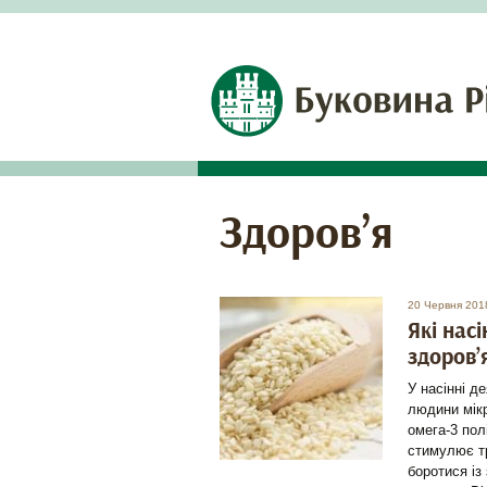
Здоров’я
20 Червня 201
Які нас
здоров’
У насінні д
людини мікр
омега-3 пол
стимулює т
боротися і