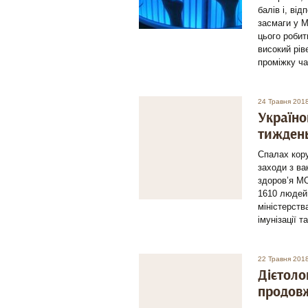
балів і, ві
засмаги у М
цього робит
високий рів
проміжку ча
24 Травня 201
Україно
тиждень
Спалах кору
заходи з ва
здоров’я МО
1610 людей 
міністерств
імунізації 
22 Травня 2018
Дієтоло
продов