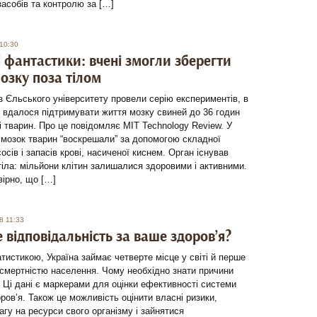
засобів та контролю за […]
10:30
 фантастики: вчені змогли зберегти
озку поза тілом
з Єльського університету провели серію експериментів, в
м вдалося підтримувати життя мозку свиней до 36 годин
і тварин. Про це повідомляє MIT Technology Review. У
 мозок тварин “воскрешали” за допомогою складної
осів і запасів крові, насиченої киснем. Орган існував
тіла: мільйони клітин залишалися здоровими і активними.
ірно, що […]
8 11:33
е відповідальність за ваше здоров’я?
татистикою, Україна займає четверте місце у світі й перше
 смертністю населення. Чому необхідно знати причини
 Ці дані є маркерами для оцінки ефективності системи
ров’я. Також це можливість оцінити власні ризики,
агу на ресурси свого організму і зайнятися