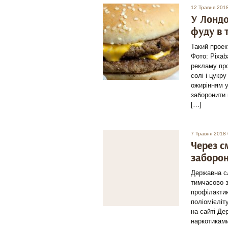
12 Травня 201
У Лондо
фуду в 
Такий проек
Фото: Pixa
рекламу про
солі і цукр
ожирінням у
заборонити 
[…]
7 Травня 2018 
Через с
заборо
Державна сл
тимчасово 
профілактик
поліомієліт
на сайті Де
наркотиками