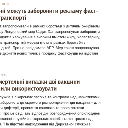
8 10:06
ні можуть заборонити рекламу фаст-
транспорті
т запропонували в рамках боротьби з дитячим ожирінням
bay Лондонський мер Садик Хан запропонував заборонити
дуктів харчування з високим вмістом жиру, холестерину,
у в транспортній мережі міста в рамках боротьби з
 дітей. Про це повідомляє AFP. Мер також запропонував
відкриття нових точок з продажу фаст-фудів на відстані
09:50
мертельні випадки дві вакцини
нили використовувати
ужба з лікарських засобів та контролю над наркотиками
заборонила до окремого розпорядження дві вакцини – для
и дифтерії, правця та кашлюка та профілактики
у. Про це свідчать відповідні розпорядження оприлюднені
ржавної служби з лікарських засобів та контролю над
. “На підставі надходження від Державної служби з