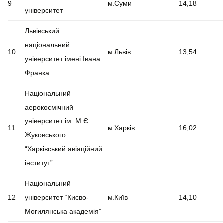
9
м.Суми
14,18
університет
Львівський
національний
10
м.Львів
13,54
університет імені Івана
Франка
Національний
аерокосмічний
університет ім. М.Є.
11
м.Харків
16,02
Жуковського
“Харківський авіаційний
інститут”
Національний
12
університет “Києво-
м.Київ
14,10
Могилянська академія”