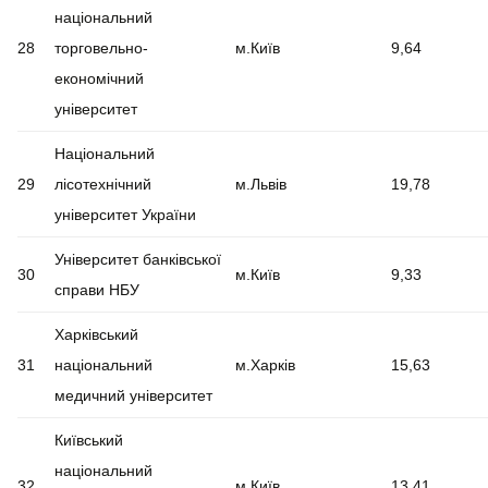
національний
28
торговельно-
м.Київ
9,64
економічний
університет
Національний
29
лісотехнічний
м.Львів
19,78
університет України
Університет банківської
30
м.Київ
9,33
справи НБУ
Харківський
31
національний
м.Харків
15,63
медичний університет
Київський
національний
32
м.Київ
13,41