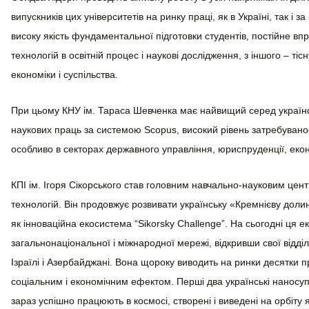
випускників цих університетів на ринку праці, як в Україні, так і 
високу якість фундаментальної підготовки студентів, постійне в
технологій в освітній процес і наукові дослідження, з іншого – ті
економіки і суспільства.
При цьому КНУ ім. Тараса Шевченка має найвищий серед українс
наукових праць за системою Scopus, високий рівень затребуванос
особливо в секторах державного управління, юриспруденції, еконо
КПІ ім. Ігоря Сікорського став головним навчально-науковим центр
технологій. Він продовжує розвивати українську «Кремнієву долину»
як інноваційна екосистема “Sikorsky Challenge”. На сьогодні ця 
загальнонаціональної і міжнародної мережі, відкривши свої відді
Ізраїлі і Азербайджані. Вона щороку виводить на ринки десятки п
соціальним і економічним ефектом. Перші два українські наносупутн
зараз успішно працюють в космосі, створені і виведені на орбіту