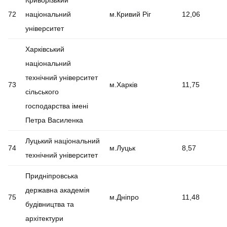
Криворізький
72
національний
м.Кривий Ріг
12,06
університет
Харківський
національний
технічний університет
73
м.Харків
11,75
сільського
господарства імені
Петра Василенка
Луцький національний
74
м.Луцьк
8,57
технічний університет
Придніпровська
державна академія
75
м.Дніпро
11,48
будівництва та
архітектури