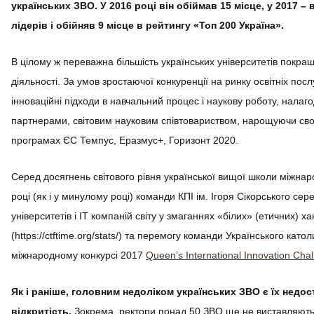
українських ЗВО. У 2016 році він обіймав 15 місце, у 2017 – 
лідерів і обійняв 9 місце в рейтингу «Топ 200 Україна».
В цілому ж переважна більшість українських університетів покра
діяльності. За умов зростаючої конкуренції на ринку освітніх пос
інноваційні підходи в навчальний процес і наукову роботу, нала
партнерами, світовим науковим співтовариством, нарощуючи свою 
програмах ЄС Темпус, Еразмус+, Горизонт 2020.
Серед досягнень світового рівня української вищої школи міжнар
році (як і у минулому році) команди КПІ ім. Ігоря Сікорського се
університетів і ІТ компаній світу у змаганнях «білих» (етичних) ха
(https://ctftime.org/stats/) та перемогу команди Українського като
міжнародному конкурсі 2017
Queen’s International Innovation Cha
Як і раніше, головним недоліком українських ЗВО є їх недо
відкритість.
Зокрема, ректори понад 50 ЗВО ще не виставляють н