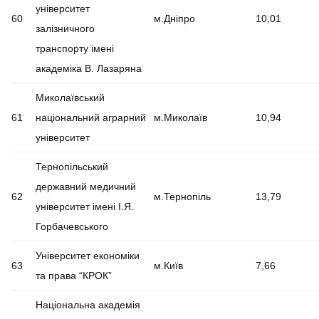
університет
60
м.Дніпро
10,01
залізничного
транспорту імені
академіка В. Лазаряна
Миколаївський
61
національний аграрний
м.Миколаїв
10,94
університет
Тернопільський
державний медичний
62
м.Тернопіль
13,79
університет імені І.Я.
Горбачевського
Університет економіки
63
м.Київ
7,66
та права “КРОК”
Національна академія