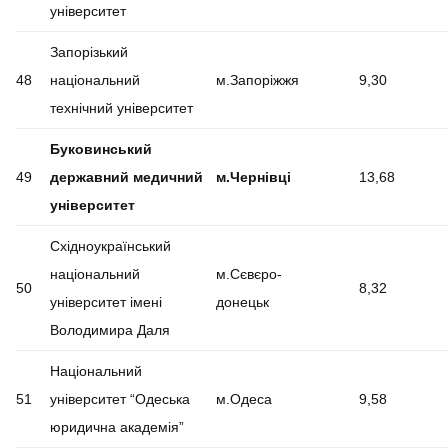
університет
Запорізький
48
національний
м.Запоріжжя
9,30
технічний університет
Буковинський
49
державний медичний
м.Чернівці
13,68
університет
Східноукраїнський
національний
м.Сєвєро-
50
8,32
університет імені
донецьк
Володимира Даля
Національний
51
університет “Одеська
м.Одеса
9,58
юридична академія”