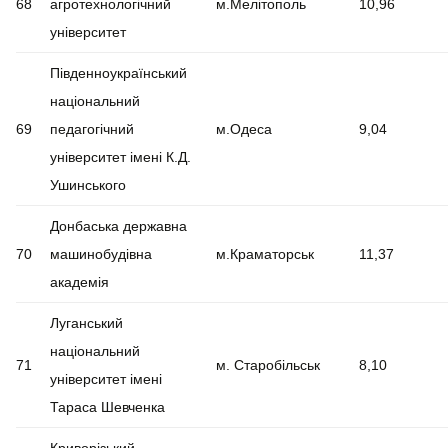
68
агротехнологічний
м.Мелітополь
10,96
університет
Південноукраїнський
національний
69
педагогічний
м.Одеса
9,04
університет імені К.Д.
Ушинського
Донбаська державна
70
машинобудівна
м.Краматорськ
11,37
академія
Луганський
національний
71
м. Старобільськ
8,10
університет імені
Тараса Шевченка