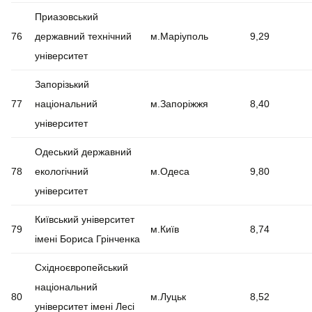
Приазовський
76
державний технічний
м.Маріуполь
9,29
університет
Запорізький
77
національний
м.Запоріжжя
8,40
університет
Одеський державний
78
екологічний
м.Одеса
9,80
університет
Київський університет
79
м.Київ
8,74
імені Бориса Грінченка
Східноєвропейський
національний
80
м.Луцьк
8,52
університет імені Лесі