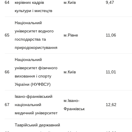
64
керівних кадрів
м.Київ
9,47
культури і мистецтв
Національний
університет водного
65
м.Рівне
11,06
господарства та
природокористування
Національний
університет фізичного
66
м.Київ
11,01
виховання і спорту
України (НУФВСУ)
Івано-франківський
м.Івано-
67
національний
12,62
Франківськ
медичний університет
Таврійський державний