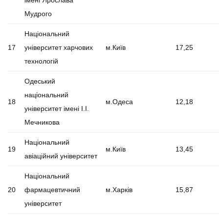
імені Ярослава
Мудрого
Національний
17
університет харчових
м.Київ
17,25
технологій
Одеський
національний
18
м.Одеса
12,18
університет імені І.І.
Мечникова
Національний
19
м.Київ
13,45
авіаційний університет
Національний
20
фармацевтичний
м.Харків
15,87
університет