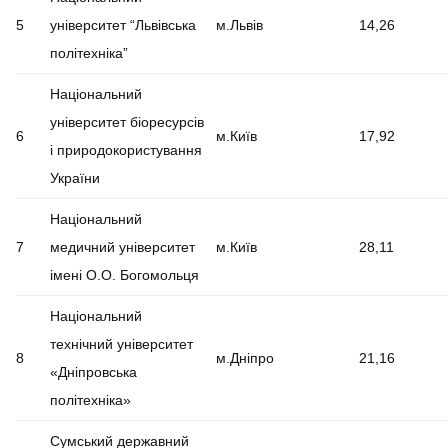
5
університет “Львівська
м.Львів
14,26
політехніка”
Національний
університет біоресурсів
6
м.Київ
17,92
і природокористування
України
Національний
7
медичний університет
м.Київ
28,11
імені О.О. Богомольця
Національний
технічний університет
8
м.Дніпро
21,16
«Дніпровська
політехніка»
Сумський державний