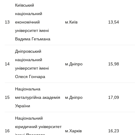
Київський
національний
13
економічний
м.Київ
13,54
університет імені
Вадима Гетьмана
Дніпровський
національний
14
м.Дніпро
15,98
університет імені
Олеся Гончара
Національна
15
металургійна академія
м.Дніпро
17,09
України
Національний
юридичний університет
16
м.Харків
16,23