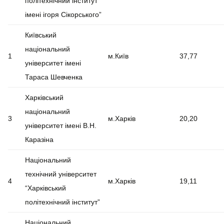
політехнічний інститут
імені ігоря Сікорського”
Київський
національний
1
м.Київ
37,77
університет імені
Тараса Шевченка
Харківський
національний
3
м.Харків
20,20
університет імені В.Н.
Каразіна
Національний
технічний університет
4
м.Харків
19,11
“Харківський
політехнічний інститут”
Національний