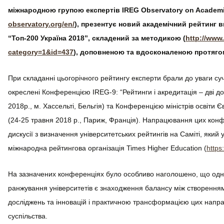
міжнародною групою експертів IREG Observatory on Academic
observatory.org/en/
), презентує новий академічний рейтинг 
“Топ-200 Україна 2018”, складений за методикою (
http://www
category=1&id=437
), доповненою та вдосконаленою протягом
При складанні цьогорічного рейтингу експерти брали до уваги суча
окреслені Конференцією IREG-9: “Рейтинги і акредитація – дві до
2018р., м. Хассельті, Бельгія) та Конференцією міністрів освіти 
(24-25 травня 2018 р., Париж, Франція). Напрацювання цих кон
дискусії з визначення університетських рейтингів на Саміті, який 
міжнародна рейтингова організація Times Higher Education (
https
На зазначених конференціях було особливо наголошено, що одні
ранжування університетів є знаходження балансу між створенням 
досліджень та інновацій і практичною трансформацією цих напра
суспільства.