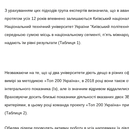
З урахуванням цих підходів група експертів визначила, що в аванг
протягом усіх 12 років впевнено залишаються Київський націонал
Національний технічний університет України “Київський політехнічн
середньою сумою місць в національному сегменті, п’ять міжнарод
надають їм рівні результати (Таблиця 1).
Незважаючи на те, що ці два університети діють дещо в різних с
вимірі за методикою «Топ 200 Україна», в 2018 році вони також 
інтегрального показника (Iз), але із значним відривом віддалилися
Враховуючи досить близькі показники діяльності вказаних двох 
критеріями, в цьому році команда проекту «Топ 200 Україна» пр
(Таблиця 2).
Обидва лідери проводять активну роботу в усіх напрямках їх діял