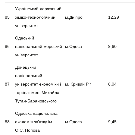
Український державний
85
хіміко-технологічний
м.Дніпро
12,29
університет
Одеський
86
національний морський
м.Одеса
9,60
університет
Донецький
національний
87
університет економіки і
м. Кривий Ріг
8,04
торгівлі імені Михайла
Туган-Барановського
Одеська національна
88
академія зв’язку ім.
м.Одеса
9,45
О.С. Попова