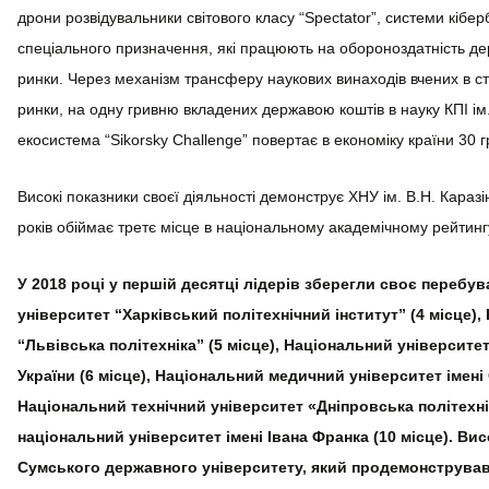
дрони розвідувальники світового класу “Spectator”, системи кібер
спеціального призначення, які працюють на обороноздатність де
ринки. Через механізм трансферу наукових винаходів вчених в с
ринки, на одну гривню вкладених державою коштів в науку КПІ ім.
екосистема “Sikorsky Challenge” повертає в економіку країни 30 г
Високі показники своєї діяльності демонструє ХНУ ім. В.Н. Каразі
років обіймає третє місце в національному академічному рейтинг
У 2018 році у першій десятці лідерів зберегли своє перебу
університет “Харківський політехнічний інститут” (4 місце)
“Львівська політехніка” (5 місце), Національний університ
України (6 місце), Національний медичний університет імені 
Національний технічний університет «Дніпровська політехні
національний університет імені Івана Франка (10 місце). Вис
Сумського державного університету, який продемонструва