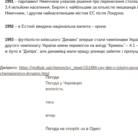
1991
– парламент Німеччини ухвалив рішення про перенесення столиц
3,4 мільйони населення, Берлін є найбільшим за кількістю мешканців
Німеччини, і другим найнаселенішим містом ЄС після Лондона.
1992
– в Естонії введена національна валюта – крона.
1993
– футболісти київського “Динамо” вперше стали чемпіонами Украї
другого чемпіонату України кияни перемогли на виїзді “Кремінь” – 4:1 –
ж було в “Дніпра”, але динамівці мали кращу різницю забитих і пропущ
Джерело:
https://molbuk.ua/chernovtsy_news/151484-cey-den-v-istoriyi-poya
chempionstvo-dynamo.html
Погода
Погода у
Чернівцях
вологість:
тиск:
вітер:
Погода на
sinoptik.ua
в Одесі