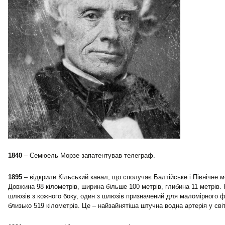
1840
– Семюель Морзе запатентував телеграф.
1895
– відкрили Кільський канал, що сполучає Балтійське і Північне м
Довжина 98 кілометрів, ширина більше 100 метрів, глибина 11 метрів.
шлюзів з кожного боку, один з шлюзів призначений для маломірного 
близько 519 кілометрів. Це – найзайнятіша штучна водна артерія у світ