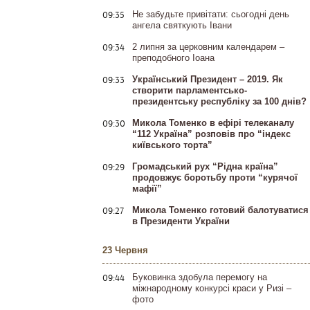
09:35
Не забудьте привітати: сьогодні день
ангела святкують Івани
09:34
2 липня за церковним календарем –
преподобного Іоана
09:33
Український Президент – 2019. Як
створити парламентсько-
президентську республіку за 100 днів?
09:30
Микола Томенко в ефірі телеканалу
“112 Україна” розповів про “індекс
київського торта”
09:29
Громадський рух “Рідна країна”
продовжує боротьбу проти “курячої
мафії”
09:27
Микола Томенко готовий балотуватися
в Президенти України
23 Червня
09:44
Буковинка здобула перемогу на
міжнародному конкурсі краси у Ризі –
фото