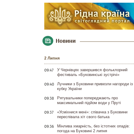
Новини
2 Липня
09:47
У Чернівцях завершився фольклорний
фестиваль «Буковинські зустрічі»
09:40
Лучники з Буковини привезли нагороди із
кубку України
09:38
Рятувальники попереджають про
максимальний підйом води у Пруті
09:37
«Усміхнися мені»: співачка з Буковини
переспівала хіт свого батька
09:36
Мінлива хмарність, без істотних опадів:
погода на Буковині 2 липня