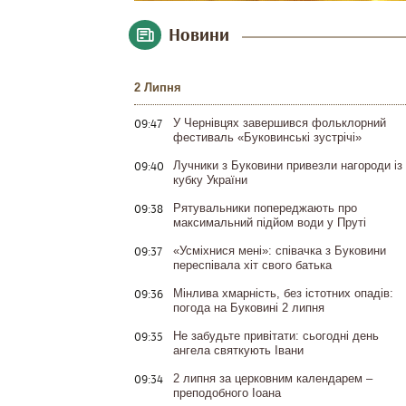
Новини
2 Липня
09:47
У Чернівцях завершився фольклорний
фестиваль «Буковинські зустрічі»
09:40
Лучники з Буковини привезли нагороди із
кубку України
09:38
Рятувальники попереджають про
максимальний підйом води у Пруті
09:37
«Усміхнися мені»: співачка з Буковини
переспівала хіт свого батька
09:36
Мінлива хмарність, без істотних опадів:
погода на Буковині 2 липня
09:35
Не забудьте привітати: сьогодні день
ангела святкують Івани
09:34
2 липня за церковним календарем –
преподобного Іоана