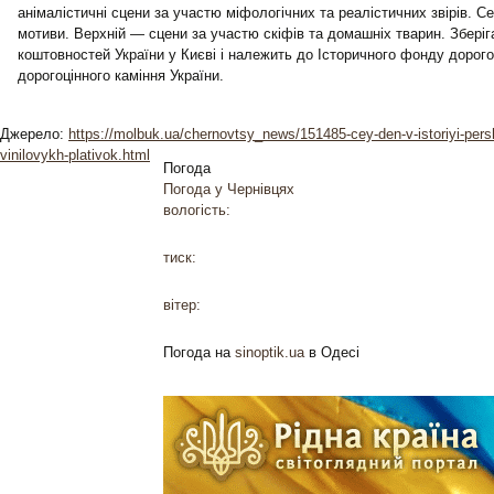
анімалістичні сцени за участю міфологічних та реалістичних звірів. 
мотиви. Верхній — сцени за участю скіфів та домашніх тварин. Зберіг
коштовностей України у Києві і належить до Історичного фонду дорого
дорогоцінного каміння України.
Джерело:
https://molbuk.ua/chernovtsy_news/151485-cey-den-v-istoriyi-pers
vinilovykh-plativok.html
Погода
Погода у
Чернівцях
вологість:
тиск:
вітер:
Погода на
sinoptik.ua
в Одесі