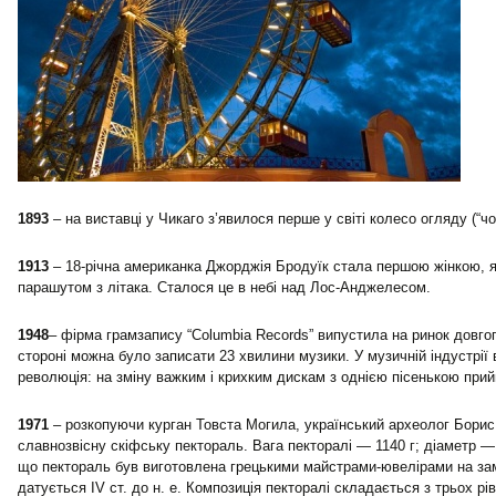
1893
– на виставці у Чикаго з’явилося перше у світі колесо огляду (“чо
1913
– 18-річна американка Джорджія Бродуїк стала першою жінкою, як
парашутом з літака. Сталося це в небі над Лос-Анджелесом.
1948
– фірма грамзапису “Columbia Records” випустила на ринок довгог
стороні можна було записати 23 хвилини музики. У музичній індустрії
революція: на зміну важким і крихким дискам з однією пісенькою прий
1971
– розкопуючи курган Товста Могила, український археолог Борис
славнозвісну скіфську пектораль. Вага пекторалі — 1140 г; діаметр 
що пектораль був виготовлена грецькими майстрами-ювелірами на зам
датується IV ст. до н. е. Композиція пекторалі складається з трьох р